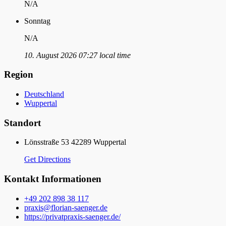
N/A
Sonntag
N/A
10. August 2026 07:27 local time
Region
Deutschland
Wuppertal
Standort
Lönsstraße 53 42289 Wuppertal
Get Directions
Kontakt Informationen
+49 202 898 38 117
praxis@florian-saenger.de
https://privatpraxis-saenger.de/