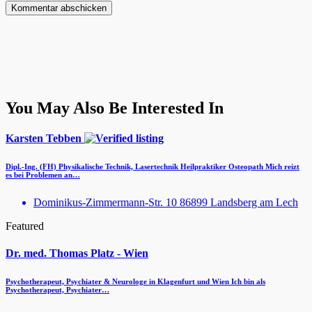
You May Also Be Interested In
Karsten Tebben
Dipl.-Ing. (FH) Physikalische Technik, Lasertechnik Heilpraktiker Osteopath Mich reizt
es bei Problemen an…
Dominikus-Zimmermann-Str. 10 86899 Landsberg am Lech
Featured
Dr. med. Thomas Platz - Wien
Psychotherapeut, Psychiater & Neurologe in Klagenfurt und Wien Ich bin als
Psychotherapeut, Psychiater…