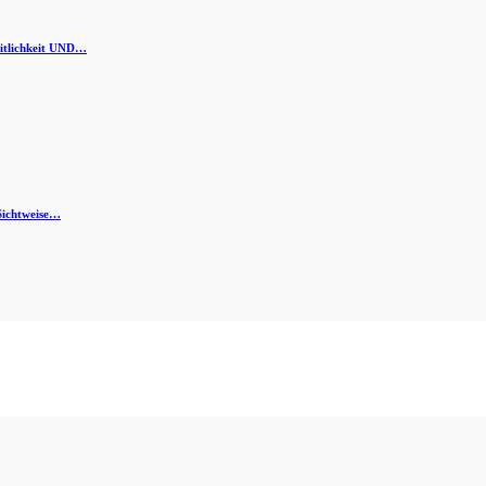
eitlichkeit UND…
 Sichtweise…