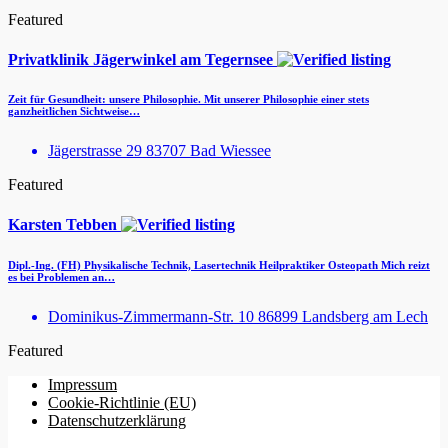
Featured
Privatklinik Jägerwinkel am Tegernsee
Zeit für Gesundheit: unsere Philosophie. Mit unserer Philosophie einer stets
ganzheitlichen Sichtweise…
Jägerstrasse 29 83707 Bad Wiessee
Featured
Karsten Tebben
Dipl.-Ing. (FH) Physikalische Technik, Lasertechnik Heilpraktiker Osteopath Mich reizt
es bei Problemen an…
Dominikus-Zimmermann-Str. 10 86899 Landsberg am Lech
Featured
Impressum
Cookie-Richtlinie (EU)
Datenschutzerklärung