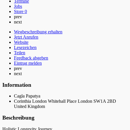
Termine
Jobs
Store
0
prev
next
Wegbeschreibung erhalten
Jetzt Anrufen
Website
Lesezeichen
Teilen
Feedback abgeben
Eintrag melden
prev
next
Information
Cagla Papatya
Corinthia London Whitehall Place London SW1A 2BD
United Kingdom
Beschreibung
Holistic Longevity Journey