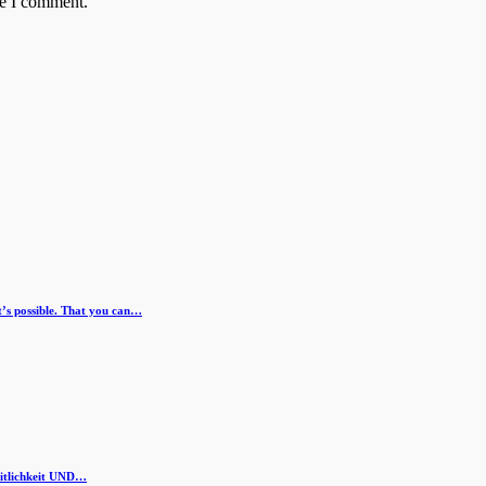
me I comment.
s possible. That you can…
eitlichkeit UND…