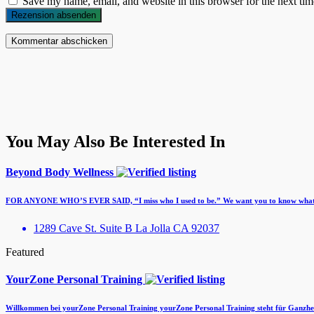
Save my name, email, and website in this browser for the next ti
Rezension absenden
You May Also Be Interested In
Beyond Body Wellness
FOR ANYONE WHO’S EVER SAID, “I miss who I used to be.” We want you to know what’
1289 Cave St. Suite B La Jolla CA 92037
Featured
YourZone Personal Training
Willkommen bei yourZone Personal Training yourZone Personal Training steht für Ganzh