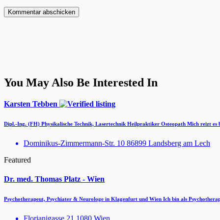
You May Also Be Interested In
Karsten Tebben
Dipl.-Ing. (FH) Physikalische Technik, Lasertechnik Heilpraktiker Osteopath Mich reizt e
Dominikus-Zimmermann-Str. 10 86899 Landsberg am Lech
Featured
Dr. med. Thomas Platz - Wien
Psychotherapeut, Psychiater & Neurologe in Klagenfurt und Wien Ich bin als Psychothera
Florianigasse 21 1080 Wien