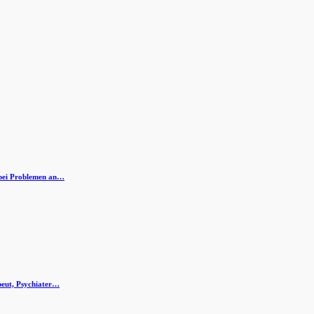
s bei Problemen an…
peut, Psychiater…