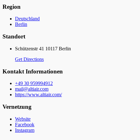
Region
Deutschland
Berlin
Standort
Schützenstr 41 10117 Berlin
Get Directions
Kontakt Informationen
+49 30 959994912
mail@altiair.com
https://www.altiair.com/
Vernetzung
Website
Facebook
Instagram