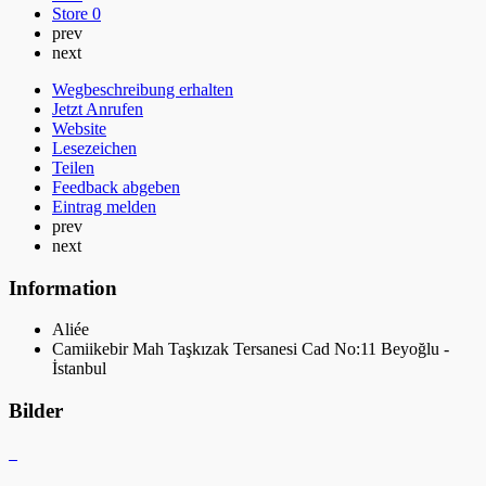
Store
0
prev
next
Wegbeschreibung erhalten
Jetzt Anrufen
Website
Lesezeichen
Teilen
Feedback abgeben
Eintrag melden
prev
next
Information
Aliée
Camiikebir Mah Taşkızak Tersanesi Cad No:11 Beyoğlu -
İstanbul
Bilder