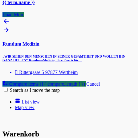
{{ term.name }}
Load More
Rundum Medizin
„WIR SEHEN DEN MENSCHEN IN SEINER GESAMTHEIT UND WOLLEN IHN
GANZ HEILEN“ Rundum-Medizin, Ihre Praxis für…
Rittergasse 5 97877 Wertheim
Compare items
({{ compare.length }})
Cancel
Search as I move the map
List view
Map view
Warenkorb