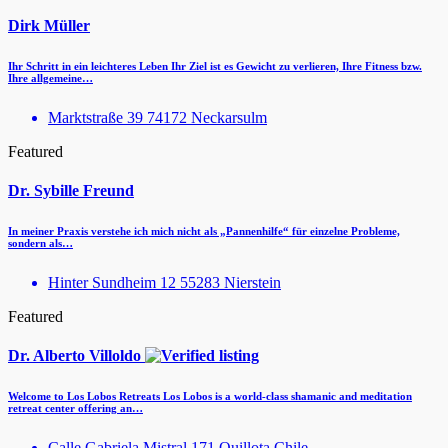
Dirk Müller
Ihr Schritt in ein leichteres Leben Ihr Ziel ist es Gewicht zu verlieren, Ihre Fitness bzw.
Ihre allgemeine…
Marktstraße 39 74172 Neckarsulm
Featured
Dr. Sybille Freund
In meiner Praxis verstehe ich mich nicht als „Pannenhilfe“ für einzelne Probleme,
sondern als…
Hinter Sundheim 12 55283 Nierstein
Featured
Dr. Alberto Villoldo
Welcome to Los Lobos Retreats Los Lobos is a world-class shamanic and meditation
retreat center offering an…
Calle Gabriela Mistral 171 Quillota Chile