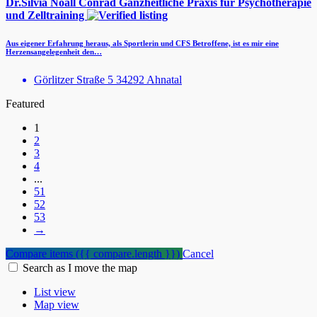
Dr.Silvia Noall Conrad Ganzheitliche Praxis für Psychotherapie
und Zelltraining
Aus eigener Erfahrung heraus, als Sportlerin und CFS Betroffene, ist es mir eine
Herzensangelegenheit den…
Görlitzer Straße 5 34292 Ahnatal
Featured
1
2
3
4
...
51
52
53
→
Compare items
({{ compare.length }})
Cancel
Search as I move the map
List view
Map view