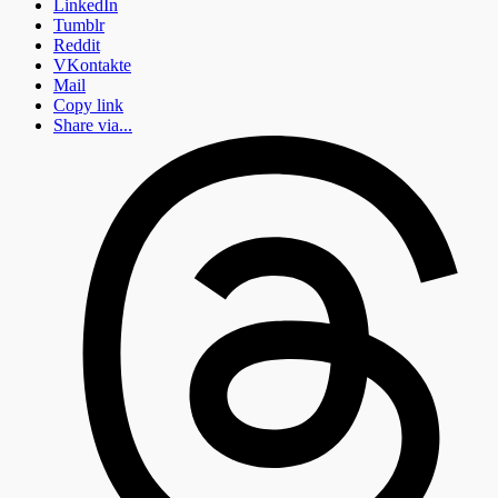
LinkedIn
Tumblr
Reddit
VKontakte
Mail
Copy link
Share via...