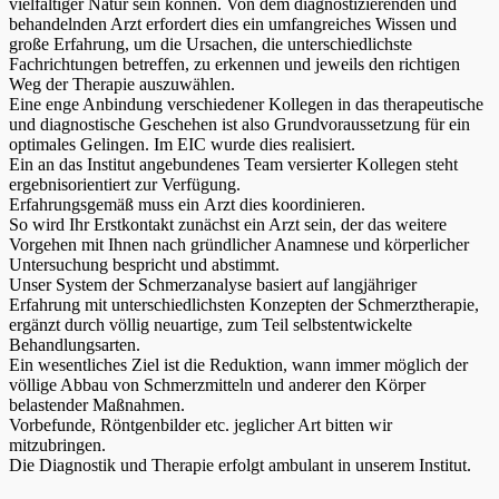
vielfältiger Natur sein können. Von dem diagnostizierenden und
behandelnden Arzt erfordert dies ein umfangreiches Wissen und
große Erfahrung, um die Ursachen, die unterschiedlichste
Fachrichtungen betreffen, zu erkennen und jeweils den richtigen
Weg der Therapie auszuwählen.
Eine enge Anbindung verschiedener Kollegen in das therapeutische
und diagnostische Geschehen ist also Grundvoraussetzung für ein
optimales Gelingen. Im EIC wurde dies realisiert.
Ein an das Institut angebundenes Team versierter Kollegen steht
ergebnisorientiert zur Verfügung.
Erfahrungsgemäß muss ein Arzt dies koordinieren.
So wird Ihr Erstkontakt zunächst ein Arzt sein, der das weitere
Vorgehen mit Ihnen nach gründlicher Anamnese und körperlicher
Untersuchung bespricht und abstimmt.
Unser System der Schmerzanalyse basiert auf langjähriger
Erfahrung mit unterschiedlichsten Konzepten der Schmerztherapie,
ergänzt durch völlig neuartige, zum Teil selbstentwickelte
Behandlungsarten.
Ein wesentliches Ziel ist die Reduktion, wann immer möglich der
völlige Abbau von Schmerzmitteln und anderer den Körper
belastender Maßnahmen.
Vorbefunde, Röntgenbilder etc. jeglicher Art bitten wir
mitzubringen.
Die Diagnostik und Therapie erfolgt ambulant in unserem Institut.