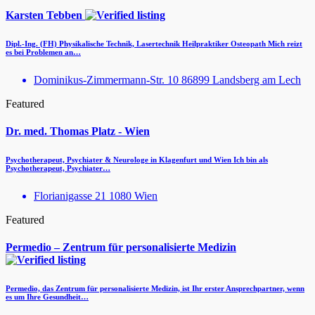
Karsten Tebben
Dipl.-Ing. (FH) Physikalische Technik, Lasertechnik Heilpraktiker Osteopath Mich reizt
es bei Problemen an…
Dominikus-Zimmermann-Str. 10 86899 Landsberg am Lech
Featured
Dr. med. Thomas Platz - Wien
Psychotherapeut, Psychiater & Neurologe in Klagenfurt und Wien Ich bin als
Psychotherapeut, Psychiater…
Florianigasse 21 1080 Wien
Featured
Permedio – Zentrum für personalisierte Medizin
Permedio, das Zentrum für personalisierte Medizin, ist Ihr erster Ansprechpartner, wenn
es um Ihre Gesundheit…