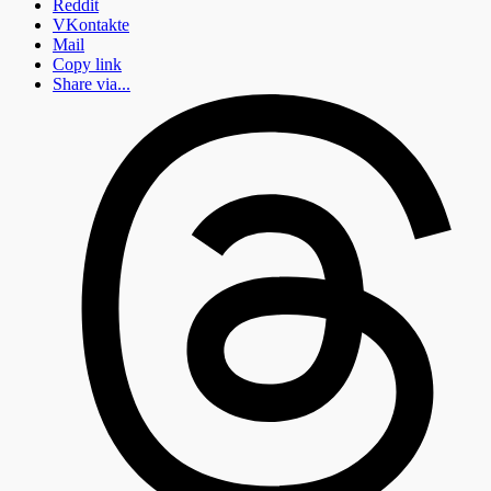
Reddit
VKontakte
Mail
Copy link
Share via...